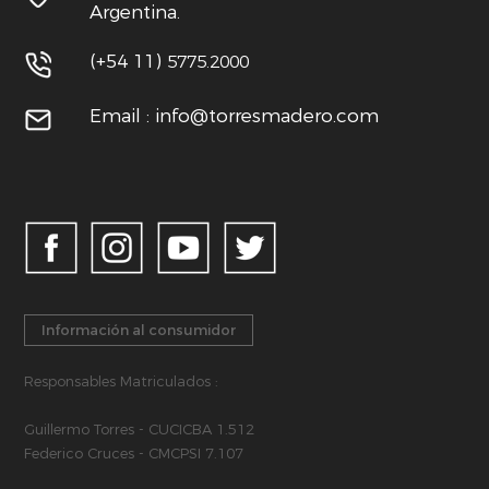
Argentina.
(+54 11)
5775.2000
Email : info@torresmadero.com
Información al consumidor
Responsables Matriculados :
Guillermo Torres - CUCICBA 1.512
Federico Cruces - CMCPSI 7.107